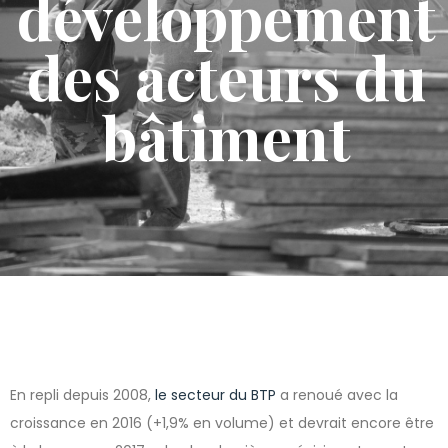
développement
des acteurs du
bâtiment
En repli depuis 2008,
le secteur du BTP
a renoué avec la
croissance en 2016 (+1,9% en volume)
et devrait encore être