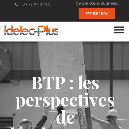
Certifié RGE et Qualifelec
04 72 97 07 92
PRENDRE RDV
BTP : les
perspectives
de