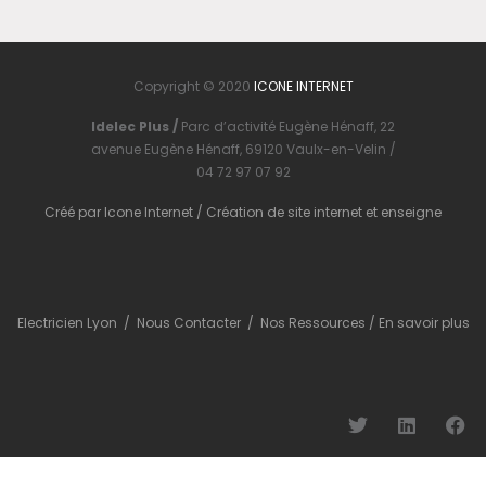
Copyright © 2020
ICONE INTERNET
Idelec Plus /
Parc d’activité Eugène Hénaff, 22
avenue Eugène Hénaff, 69120 Vaulx-en-Velin /
04 72 97 07 92
Créé par
Icone Internet
/
Création de site internet
et
enseigne
Electricien Lyon
/
Nous Contacter
/
Nos Ressources
/
En savoir plus