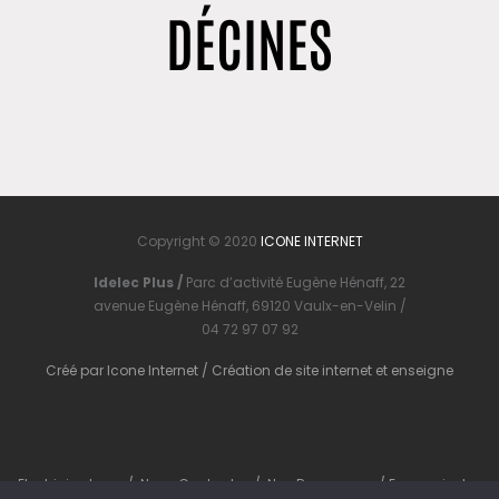
DÉCINES
Copyright © 2020
ICONE INTERNET
Idelec Plus /
Parc d’activité Eugène Hénaff, 22
avenue Eugène Hénaff, 69120 Vaulx-en-Velin /
04 72 97 07 92
Créé par
Icone Internet
/
Création de site internet
et
enseigne
Electricien Lyon
/
Nous Contacter
/
Nos Ressources
/
En savoir plus