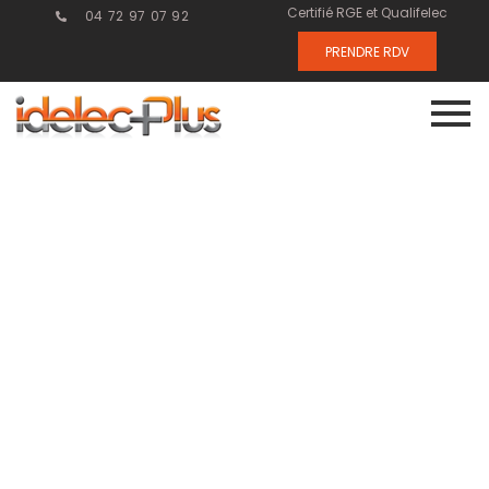
Certifié RGE et Qualifelec
04 72 97 07 92
PRENDRE RDV
Comment la
Domotique
Redéfinit les