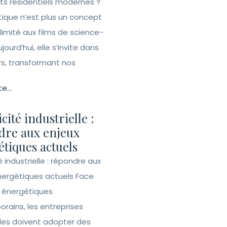
ets résidentiels modernes ?
ique n’est plus un concept
 limité aux films de science-
ujourd’hui, elle s’invite dans
rs, transformant nos
te...
icité industrielle :
dre aux enjeux
tiques actuels
té industrielle : répondre aux
nergétiques actuels Face
s énergétiques
rains, les entreprises
lles doivent adopter des