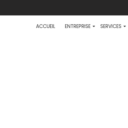
ACCUEIL
ENTREPRISE
SERVICES
omotique Révol
bitat Collectif