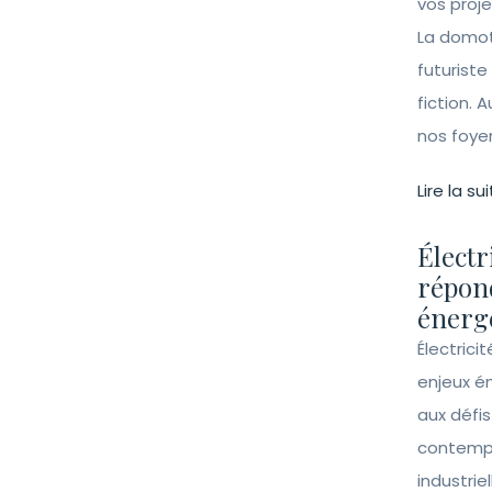
vos proj
La domot
futuriste
fiction. A
nos foye
Lire la sui
Électr
répon
énergé
Électrici
enjeux é
aux défi
contempo
industrie