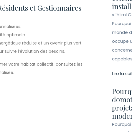
instal
Résidents et Gestionnaires
« `html 
Pourquoi
onnalisées.
monde de 
té optimale.
occupe un
étique réduite et un avenir plus vert.
concerne 
r suivre l’évolution des besoins.
capables 
er votre habitat collectif, consultez les
alisée.
Lire la sui
Pourqu
domot
projet
moder
Pourquoi