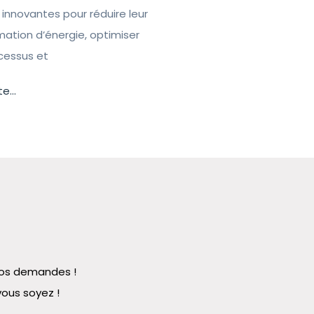
 innovantes pour réduire leur
tion d’énergie, optimiser
ocessus et
te...
 vos demandes !
vous soyez !