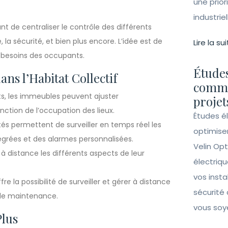
une prior
industrie
 de centraliser le contrôle des différents
 la sécurité, et bien plus encore. L’idée est de
Lire la sui
x besoins des occupants.
Études
ns l’Habitat Collectif
comme
ts, les immeubles peuvent ajuster
projet
ction de l’occupation des lieux.
Études é
s permettent de surveiller en temps réel les
optimise
égrées et des alarmes personnalisées.
Velin Opt
à distance les différents aspects de leur
électriqu
vos insta
fre la possibilité de surveiller et gérer à distance
sécurité 
s de maintenance.
vous soy
Plus