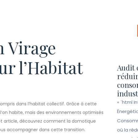
n Virage
r l’Habitat
Audit 
réduir
conso
indust
« `html I
ompris dans l’habitat collectif. Grâce à cette
Énergéti
ù l’on habite, mais des environnements optimisés
Consomma
s cet article, découvrez comment la domotique
us accompagner dans cette transition.
où la ré