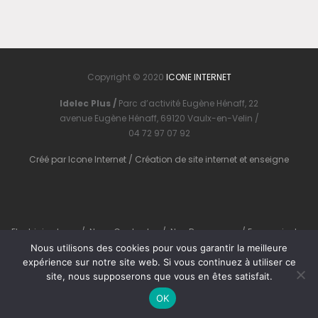
Copyright © 2020
ICONE INTERNET
Idelec Plus /
Parc d’activité Eugène Hénaff, 22
avenue Eugène Hénaff, 69120 Vaulx-en-Velin /
04 72 97 07 92
Créé par
Icone Internet
/
Création de site internet
et
enseigne
Electricien Lyon
/
Nous Contacter
/
Nos Ressources
/
En savoir plus
Nous utilisons des cookies pour vous garantir la meilleure
expérience sur notre site web. Si vous continuez à utiliser ce
site, nous supposerons que vous en êtes satisfait.
OK