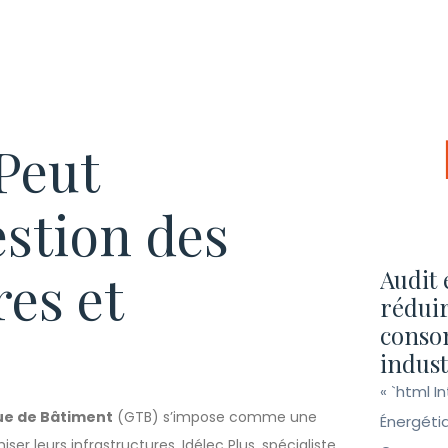
Peut
stion des
res et
Audit 
réduir
conso
indust
« `html I
ue de Bâtiment
(GTB) s’impose comme une
Énergéti
er leurs infrastructures. Idélec Plus, spécialiste