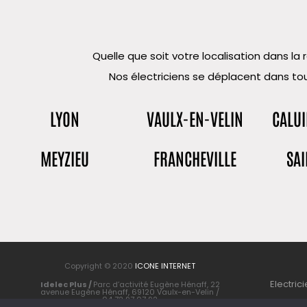
Quelle que soit votre localisation dans 
Nos électriciens se déplacent dans tou
LYON
VAULX-EN-VELIN
CALUI
MEYZIEU
FRANCHEVILLE
SAI
Copyright © 2020
ICONE INTERNET
Electric
Idelec Plus /
Parc d’activité Eugène Hénaff, 22
avenue Eugène Hénaff, 69120 Vaulx-en-Velin /
04 72 97 07 92