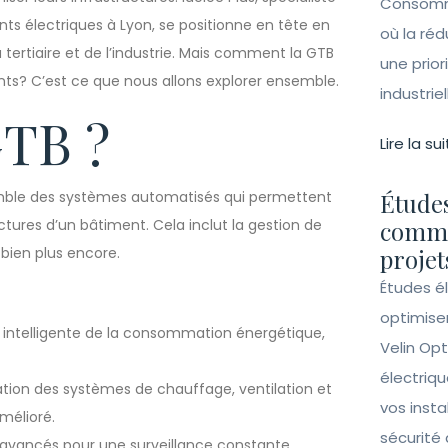
Consomma
ents électriques à Lyon, se positionne en tête en
où la ré
tertiaire et de l’industrie. Mais comment la GTB
une prior
nts? C’est ce que nous allons explorer ensemble.
industrie
GTB ?
Lire la sui
emble des systèmes automatisés qui permettent
Études
tures d’un bâtiment. Cela inclut la gestion de
comme
t bien plus encore.
projet
Études é
optimise
 intelligente de la consommation énergétique,
Velin Opt
électriqu
ation des systèmes de chauffage, ventilation et
vos insta
mélioré.
sécurité 
é avancés pour une surveillance constante.