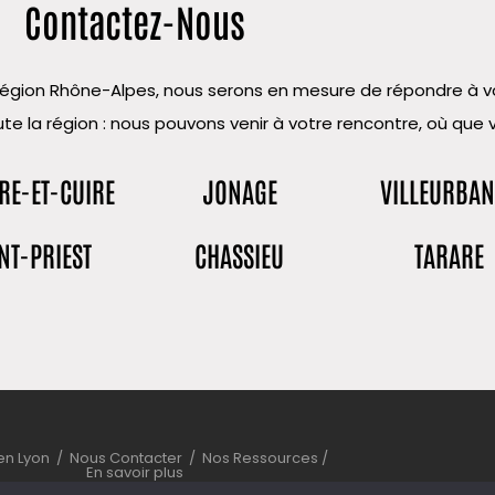
Contactez-Nous
la région Rhône-Alpes, nous serons en mesure de répondre à
te la région : nous pouvons venir à votre rencontre, où que 
RE-ET-CUIRE
JONAGE
VILLEURBA
NT-PRIEST
CHASSIEU
TARARE
ien Lyon
/
Nous Contacter
/
Nos Ressources
/
En savoir plus