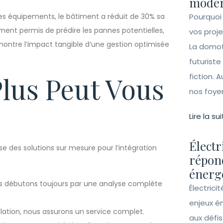
moder
des équipements, le bâtiment a réduit de 30% sa
Pourquoi
ent permis de prédire les pannes potentielles,
vos proj
ontre l’impact tangible d’une gestion optimisée
La domot
futuriste
lus Peut Vous
fiction. A
nos foye
Lire la sui
Électr
e des solutions sur mesure pour l’intégration
répon
énergé
us débutons toujours par une analyse complète
Électrici
enjeux é
tallation, nous assurons un service complet.
aux défi