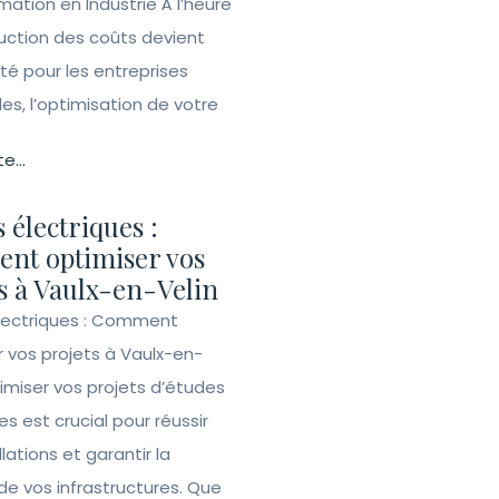
tion en Industrie À l’heure
duction des coûts devient
ité pour les entreprises
lles, l’optimisation de votre
te...
 électriques :
nt optimiser vos
s à Vaulx-en-Velin
lectriques : Comment
r vos projets à Vaulx-en-
imiser vos projets d’études
es est crucial pour réussir
llations et garantir la
de vos infrastructures. Que