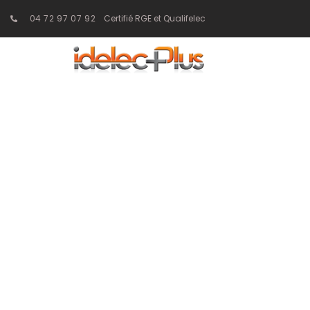
04 72 97 07 92
Certifié RGE et Qualifelec
Comment la G
gestion des 