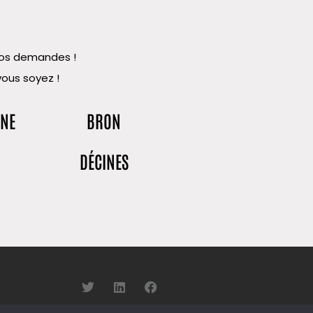
 vos demandes !
vous soyez !
NNE
BRON
DÉCINES