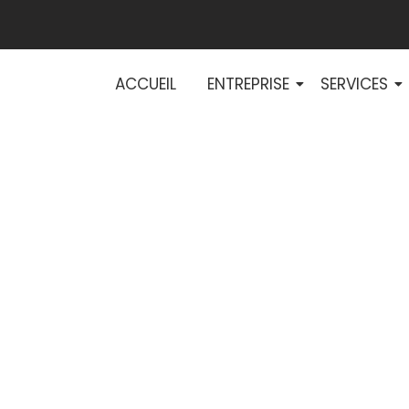
ACCUEIL
ENTREPRISE
SERVICES
TB peut transfo
bâtiments tertiai
industriels