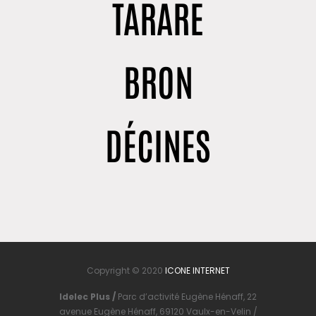
TARARE
BRON
DÉCINES
Copyright © 2020
ICONE INTERNET
Idelec Plus /
Parc d’activité Eugène Hénaff, 22
avenue Eugène Hénaff, 69120 Vaulx-en-Velin /