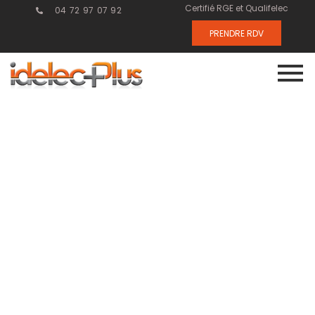
Certifié RGE et Qualifelec
04 72 97 07 92
PRENDRE RDV
Courant fort :
les étapes clés
de la mise en