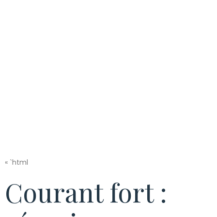
haute tension à
Meyzieu
« `html
Courant fort :