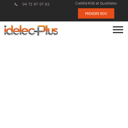
Certifié RGE et Qualifelec
04 72 97 07 92
PRENDRE RDV
Courant fort :
réussir vos
installations