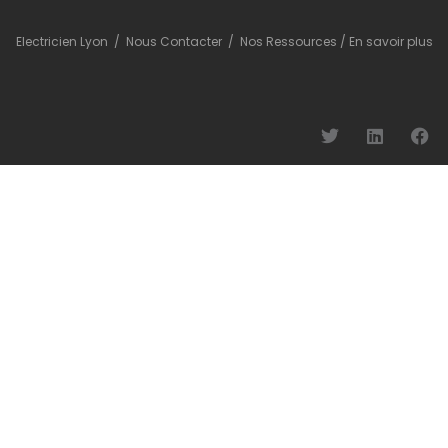
Electricien Lyon
/
Nous Contacter
/
Nos Ressources
/
En savoir plus