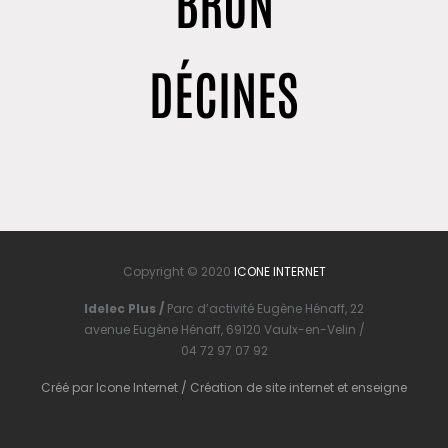
BRON
DÉCINES
Copyright © 2020
ICONE INTERNET
Idelec Plus /
Parc d’activité Eugène Hénaff, 22
avenue Eugène Hénaff, 69120 Vaulx-en-Velin /
04 72 97 07 92
Créé par
Icone Internet
/
Création de site internet
et
enseigne