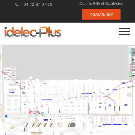
Certifié RGE et Qualifelec
04 72 97 07 92
PRENDRE RDV
Électricien
bâtiment neuf
(H/F)