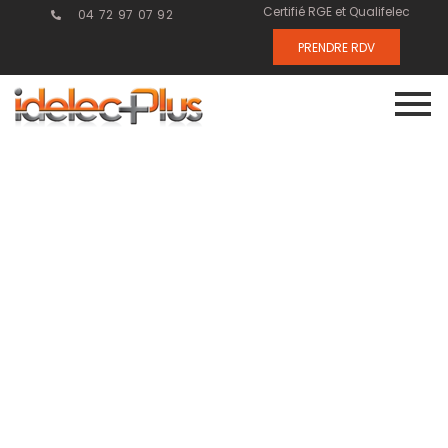
Certifié RGE et Qualifelec
04 72 97 07 92
PRENDRE RDV
Électricité
industrielle :
les normes et