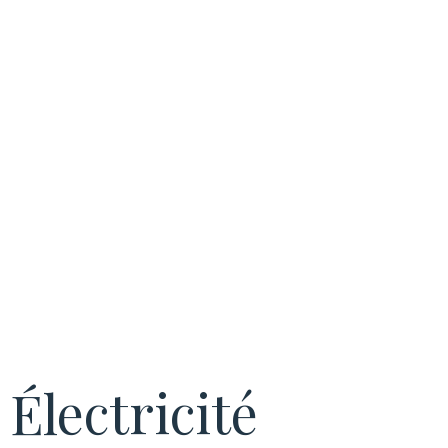
accompagneme
technique à
Villeurbanne
Électricité