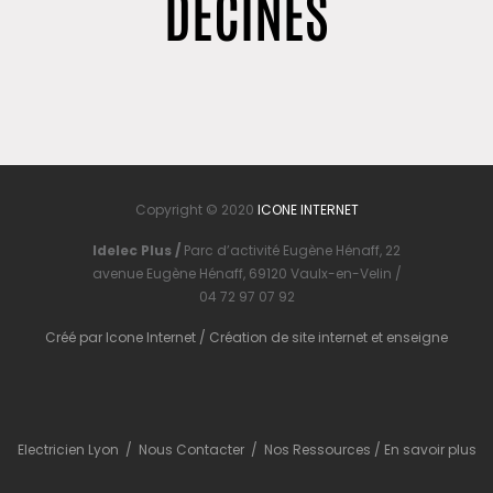
DÉCINES
Copyright © 2020
ICONE INTERNET
Idelec Plus /
Parc d’activité Eugène Hénaff, 22
avenue Eugène Hénaff, 69120 Vaulx-en-Velin /
04 72 97 07 92
Créé par
Icone Internet
/
Création de site internet
et
enseigne
Electricien Lyon
/
Nous Contacter
/
Nos Ressources
/
En savoir plus