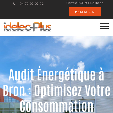
Certifié RGE et Qualifelec
04 72 97 07 92
PRENDRE RDV
Audit Énergétique à
Bron : Optimisez Votre
Consommation