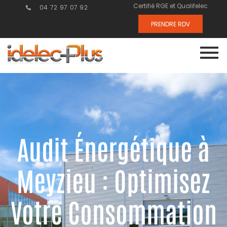
Certifié RGE et Qualifelec
04 72 97 07 92
PRENDRE RDV
Audit Énergétique à
Meyzieu : Optimisez
Votre Consommation