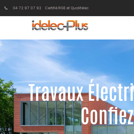
04 72 97 07 92
Certifié RGE et Qualifelec
Travaux Électr
Confiez