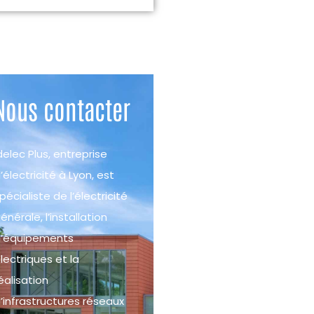
Nous contacter
delec Plus, entreprise
’électricité à Lyon, est
pécialiste de l’électricité
énérale, l’installation
’équipements
́lectriques et la
éalisation
’infrastructures réseaux