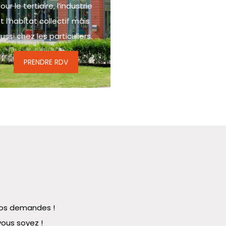
our le tertiaire, l’industrie
t l’habitat collectif mais
ussi chez les particuliers.
PRENDRE RDV
 vos demandes !
vous soyez !