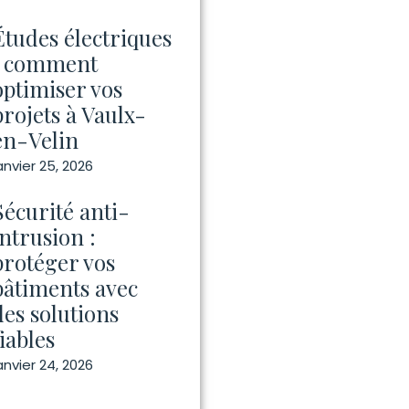
Études électriques
: comment
optimiser vos
projets à Vaulx-
en-Velin
anvier 25, 2026
Sécurité anti-
intrusion :
protéger vos
bâtiments avec
des solutions
fiables
anvier 24, 2026