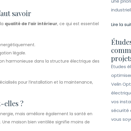
une prior
industrie
faut savoir
 la
qualité de l’air intérieur
, ce qui est essentiel
Lire la sui
Études
 énergétiquement.
comme
ation légale.
projet
açon harmonieuse dans la structure électrique des
Études é
optimise
ialisés pour l’installation et la maintenance,
Velin Opt
électriqu
-elles ?
vos insta
sécurité 
énergie, mais améliore également la santé en
vous soy
. Une maison bien ventilée signifie moins de