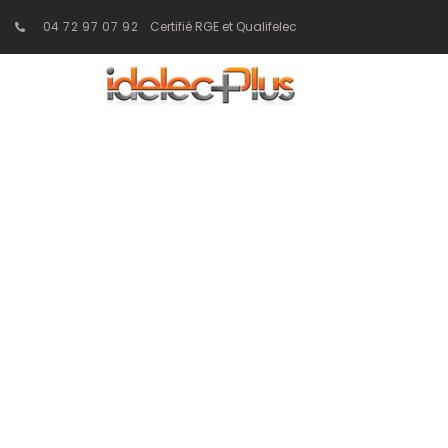
04 72 97 07 92
Certifié RGE et Qualifelec
Impact des no
sur la ventila