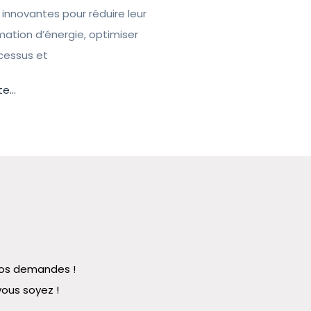
 innovantes pour réduire leur
tion d’énergie, optimiser
ocessus et
te...
 vos demandes !
vous soyez !