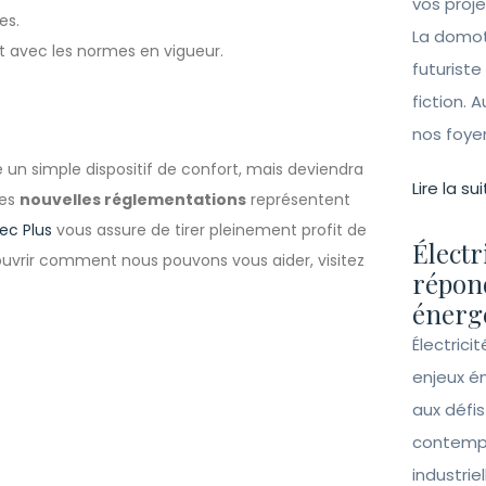
vos proj
es.
La domot
t avec les normes en vigueur.
futuriste
fiction. A
nos foye
 un simple dispositif de confort, mais deviendra
Lire la sui
Les
nouvelles réglementations
représentent
lec Plus
vous assure de tirer pleinement profit de
Électr
ouvrir comment nous pouvons vous aider, visitez
répon
énergé
Électrici
enjeux é
aux défi
contempo
industrie