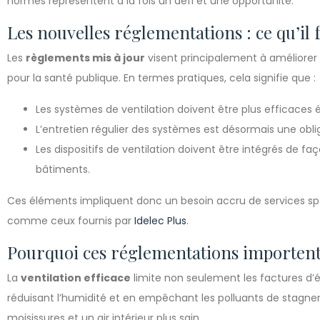
normes représentent à la fois un défi et une opportunité.
Les nouvelles réglementations : ce qu’il 
Les
règlements mis à jour
visent principalement à améliorer
pour la santé publique. En termes pratiques, cela signifie que :
Les systèmes de ventilation doivent être plus efficaces
L’entretien régulier des systèmes est désormais une oblig
Les dispositifs de ventilation doivent être intégrés de f
bâtiments.
Ces éléments impliquent donc un besoin accru de services spéc
comme ceux fournis par
Idelec Plus
.
Pourquoi ces réglementations importent
La
ventilation efficace
limite non seulement les factures d’
réduisant l’humidité et en empêchant les polluants de stagner
moisissures et un air intérieur plus sain.