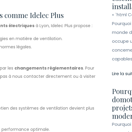
instal
ts comme Idelec Plus
« `html 
Pourquoi
nts électriques
à Lyon, Idelec Plus propose :
monde de 
ies en matière de ventilation.
occupe un
 normes légales.
concerne 
capables 
 par les
changements réglementaires
. Pour
Lire la sui
z pas à nous contacter directement ou à visiter
Pourqu
domot
projet
etien des systèmes de ventilation devient plus
moder
Pourquoi
une performance optimale.