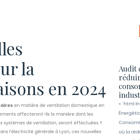
les
ur la
Audit 
réduir
aisons en 2024
conso
indust
« `html I
aires
en matière de ventilation domestique en
Énergéti
ments affecteront-ils la manière dont les
Consomma
les systèmes de ventilation, seront effectuées ?
 dans l’électricité générale à Lyon, ces nouvelles
où la ré