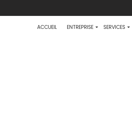
ACCUEIL
ENTREPRISE
SERVICES
uvelles réglemen
tion des maisons