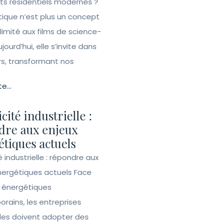
ets résidentiels modernes ?
ique n’est plus un concept
 limité aux films de science-
ujourd’hui, elle s’invite dans
rs, transformant nos
te...
icité industrielle :
dre aux enjeux
tiques actuels
té industrielle : répondre aux
nergétiques actuels Face
s énergétiques
rains, les entreprises
lles doivent adopter des