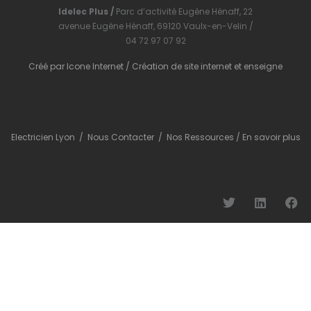
Idelec Plus /
Parc d’activité Eugène Hénaff, 22
avenue Eugène Hénaff, 69120 Vaulx-en-Velin /
04 72 97 07 92
Créé par
Icone Internet
/
Création de site internet
et
enseigne
Electricien Lyon
/
Nous Contacter
/
Nos Ressources
/
En savoir plus