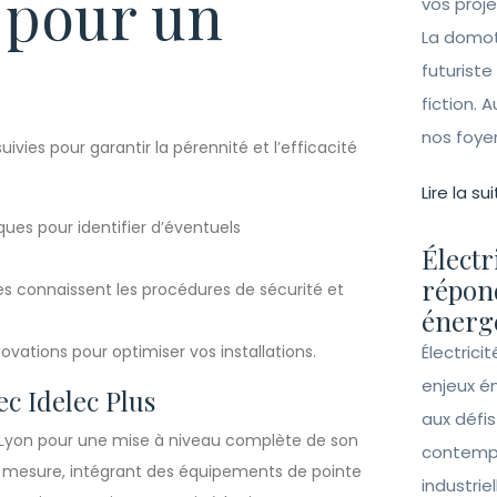
 pour un
vos proj
La domot
futuriste
fiction. A
nos foye
uivies pour garantir la pérennité et l’efficacité
Lire la sui
iques pour identifier d’éventuels
Électr
répon
s connaissent les procédures de sécurité et
énergé
ovations pour optimiser vos installations.
Électrici
enjeux é
ec Idelec Plus
aux défi
à Lyon pour une mise à niveau complète de son
contempo
sur mesure, intégrant des équipements de pointe
industrie