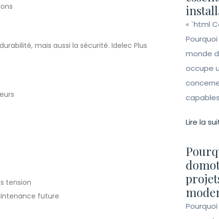
ions
instal
« `html 
Pourquoi
abilité, mais aussi la sécurité. Idelec Plus
monde de 
occupe un
concerne 
teurs
capables 
Lire la sui
Pourqu
domot
projet
us tension
moder
maintenance future
Pourquoi