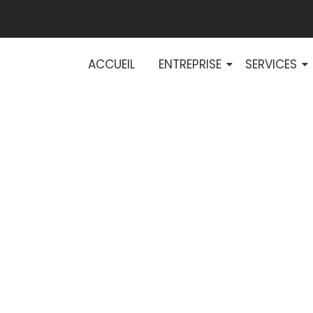
ACCUEIL
ENTREPRISE
SERVICES
e courant fort en
ègles et bonnes p