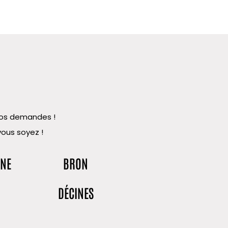
 vos demandes !
vous soyez !
NNE
BRON
DÉCINES