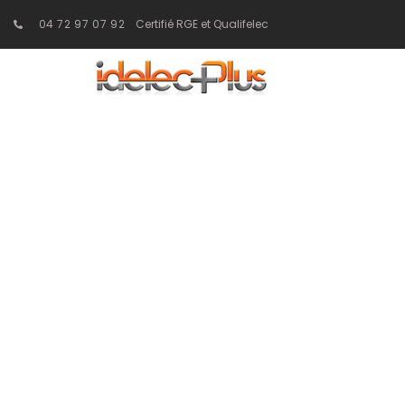
04 72 97 07 92
Certifié RGE et Qualifelec
Installation d
industriel : r