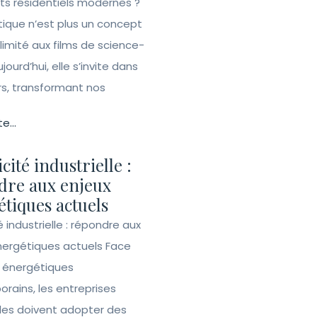
ets résidentiels modernes ?
ique n’est plus un concept
 limité aux films de science-
ujourd’hui, elle s’invite dans
rs, transformant nos
te...
icité industrielle :
dre aux enjeux
tiques actuels
té industrielle : répondre aux
nergétiques actuels Face
s énergétiques
rains, les entreprises
lles doivent adopter des