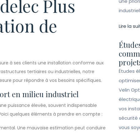
delec Plus
une prior
industrie
ation de
Lire la sui
Études
comme
projet
ure à ses clients une installation conforme aux
Études é
astructures tertiaires ou industrielles, notre
 mesure pour répondre à vos besoins spécifiques.
optimise
Velin Opt
ort en milieu industriel
électriqu
 une puissance élevée, souvent indispensable
vos insta
Voici quelques éléments à prendre en compte :
sécurité 
vous soy
amental. Une mauvaise estimation peut conduire