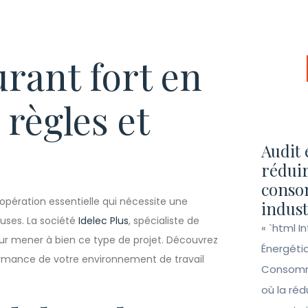
urant fort en
 règles et
Audit 
réduir
conso
opération essentielle qui nécessite une
indust
euses. La société
Idelec Plus
, spécialiste de
« `html I
our mener à bien ce type de projet. Découvrez
Énergéti
formance de votre environnement de travail
Consomma
où la ré