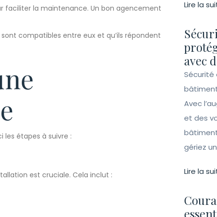
Lire la sui
our faciliter la maintenance. Un bon agencement
Sécuri
sont compatibles entre eux et qu’ils répondent
protég
avec d
une
Sécurité 
bâtiment
ie
Avec l’a
et des vo
bâtiment
i les étapes à suivre :
gériez un 
Lire la sui
llation est cruciale. Cela inclut :
Couran
essent