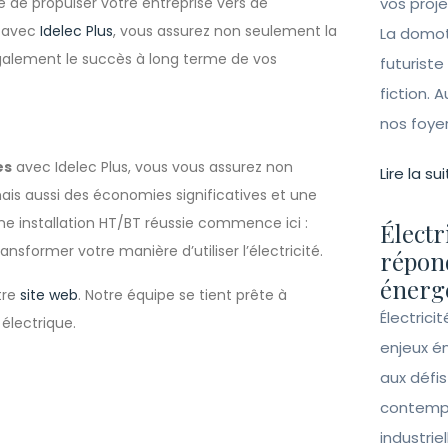
 de propulser votre entreprise vers de
vos proj
n avec
Idelec Plus
, vous assurez non seulement la
La domot
 également le succès à long terme de vos
futuriste
fiction. A
nos foye
es
avec Idelec Plus, vous vous assurez non
Lire la sui
ais aussi des économies significatives et une
e installation HT/BT réussie commence ici :
Électr
former votre manière d’utiliser l’électricité.
répon
énergé
tre
site web
. Notre équipe se tient prête à
Électrici
électrique.
enjeux é
aux défi
contempo
industrie