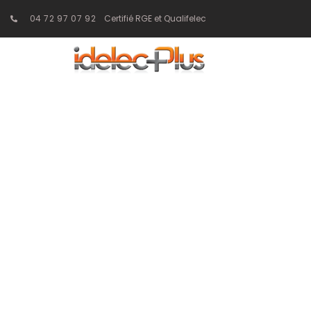
04 72 97 07 92
Certifié RGE et Qualifelec
Installation
performantes