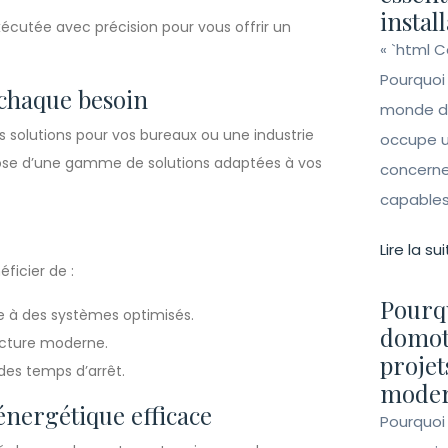
instal
écutée avec précision pour vous offrir un
« `html 
Pourquoi
 chaque besoin
monde de 
 solutions pour vos bureaux ou une industrie
occupe un
spose d’une gamme de solutions adaptées à vos
concerne 
capables 
Lire la sui
ficier de :
Pourqu
 à des systèmes optimisés.
domot
ructure moderne.
projet
des temps d’arrêt.
moder
énergétique efficace
Pourquoi