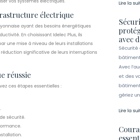
iser vos systèmes électriques.
Lire la sui
rastructure électrique
Sécuri
 lyonnaise ayant des besoins énergétiques
protég
uctivité. En choisissant Idelec Plus, ils
avec d
ar une mise à niveau de leurs installations
Sécurité 
éduction significative de leurs interruptions
bâtiment
Avec l’a
ue réussie
et des vo
bâtiment
ivez ces étapes essentielles :
gériez un 
.
Lire la sui
de sécurité.
rformance.
Couran
stallation.
essent