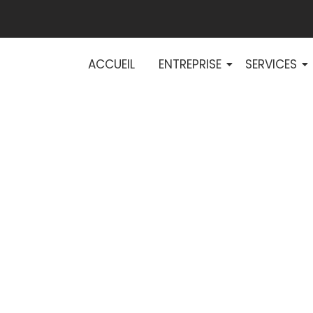
ACCUEIL
ENTREPRISE
SERVICES
 HT/BT : des sol
 pour vos entre