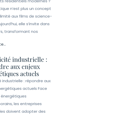
ets résidentiels modernes ?
ique n’est plus un concept
 limité aux films de science-
ujourd’hui, elle s’invite dans
rs, transformant nos
te...
icité industrielle :
dre aux enjeux
tiques actuels
té industrielle : répondre aux
nergétiques actuels Face
s énergétiques
rains, les entreprises
lles doivent adopter des