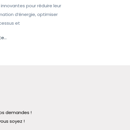
 innovantes pour réduire leur
tion d’énergie, optimiser
ocessus et
te...
 vos demandes !
vous soyez !