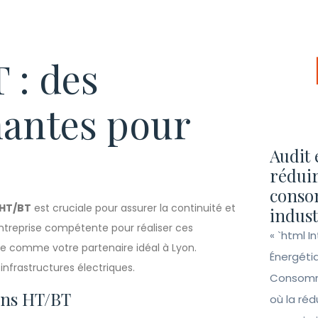
 : des
mantes pour
Audit 
réduir
conso
 HT/BT
est cruciale pour assurer la continuité et
indust
 entreprise compétente pour réaliser ces
« `html I
ionne comme votre partenaire idéal à Lyon.
Énergéti
frastructures électriques.
Consomma
ons HT/BT
où la ré