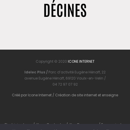
DÉCINES
Copyright © 2020
ICONE INTERNET
Idelec Plus /
Parc d’activité Eugène Hénaff, 22
avenue Eugène Hénaff, 69120 Vaulx-en-Velin /
04 72 97 07 92
Créé par
Icone Internet
/
Création de site internet
et
enseigne
Electricien Lyon
/
Nous Contacter
/
Nos Ressources
/
En savoir plus