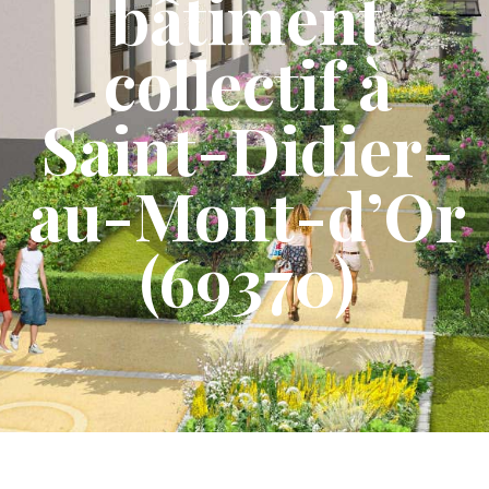
bâtiment
collectif à
Saint-Didier-
au-Mont-d’Or
(69370)