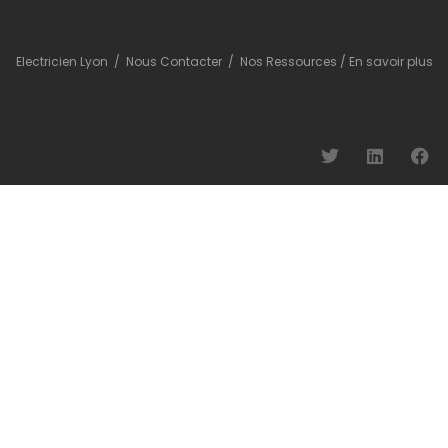
Electricien Lyon
/
Nous Contacter
/
Nos Ressources
/
En savoir plus