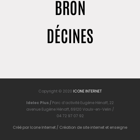
BRON
DÉCINES
Copyright © 2020
ICONE INTERNET
Idelec Plus /
Parc d’activité Eugène Hénaff, 22
avenue Eugène Hénaff, 69120 Vaulx-en-Velin /
04 72 97 07 92
Créé par
Icone Internet
/
Création de site internet
et
enseigne