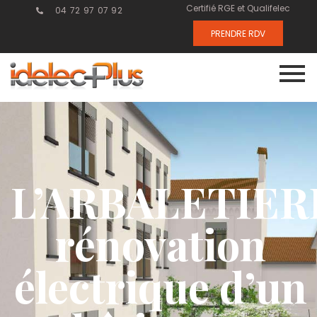
Certifié RGE et Qualifelec
04 72 97 07 92
PRENDRE RDV
L’ARBALETIER
rénovation
électrique d’un