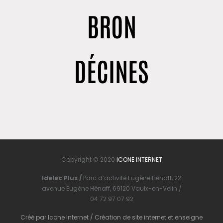
BRON
DÉCINES
Copyright © 2020
ICONE INTERNET
Idelec Plus /
Parc d’activité Eugène Hénaff, 22
avenue Eugène Hénaff, 69120 Vaulx-en-Velin /
04 72 97 07 92
Créé par
Icone Internet
/
Création de site internet
et
enseigne