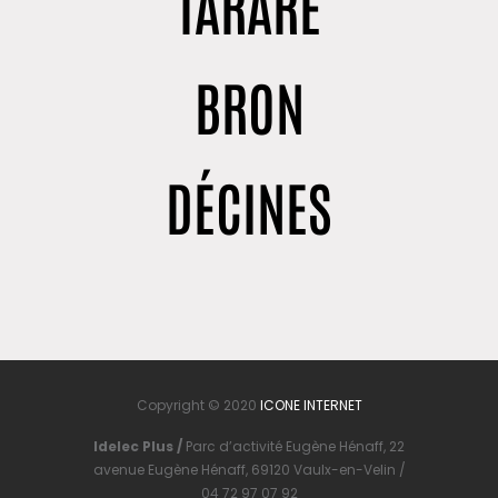
TARARE
BRON
DÉCINES
Copyright © 2020
ICONE INTERNET
Idelec Plus /
Parc d’activité Eugène Hénaff, 22
avenue Eugène Hénaff, 69120 Vaulx-en-Velin /
04 72 97 07 92