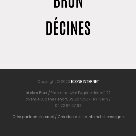
DÉCINES
Copyright © 2020
ICONE INTERNET
Idelec Plus /
Parc d’activité Eugène Hénaff, 22
avenue Eugène Hénaff, 69120 Vaulx-en-Velin /
04 72 97 07 92
Créé par
Icone Internet
/
Création de site internet
et
enseigne