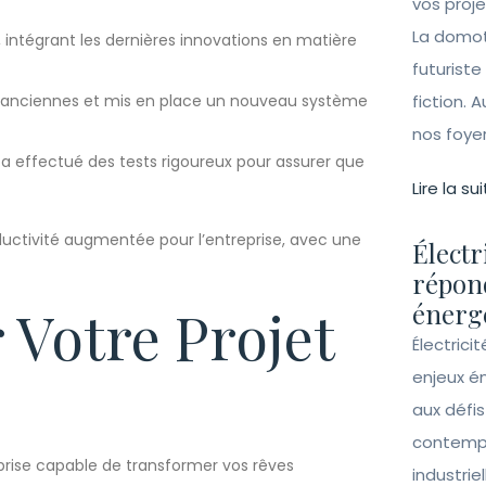
vos proj
La domot
 intégrant les dernières innovations en matière
futuriste
ons anciennes et mis en place un nouveau système
fiction. A
nos foye
us a effectué des tests rigoureux pour assurer que
Lire la sui
ductivité augmentée pour l’entreprise, avec une
Électr
répon
énergé
 Votre Projet
Électrici
enjeux é
aux défi
contempo
prise capable de transformer vos rêves
industrie