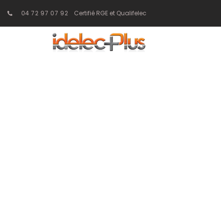
04 72 97 07 92
Certifié RGE et Qualifelec
Les solution
projets é