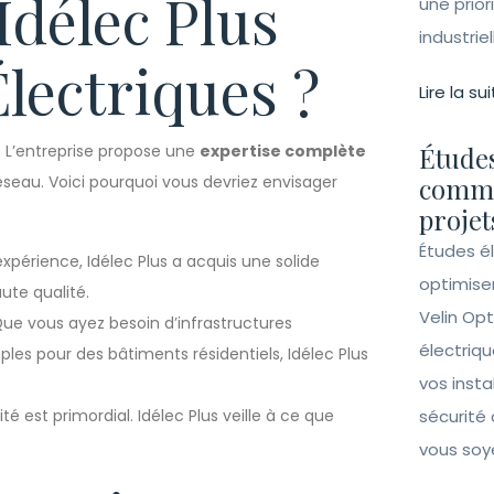
Idélec Plus
une prior
industrie
lectriques ?
Lire la sui
s. L’entreprise propose une
expertise complète
Études
 réseau. Voici pourquoi vous devriez envisager
comme
projet
Études é
xpérience, Idélec Plus a acquis une solide
optimise
ute qualité.
Velin Opt
ue vous ayez besoin d’infrastructures
électriqu
les pour des bâtiments résidentiels, Idélec Plus
vos insta
té est primordial. Idélec Plus veille à ce que
sécurité 
vous soy