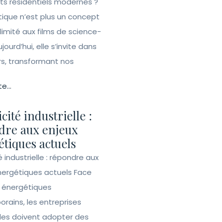
ets résidentiels modernes ?
ique n’est plus un concept
 limité aux films de science-
ujourd’hui, elle s’invite dans
rs, transformant nos
te...
icité industrielle :
dre aux enjeux
tiques actuels
té industrielle : répondre aux
nergétiques actuels Face
s énergétiques
rains, les entreprises
lles doivent adopter des