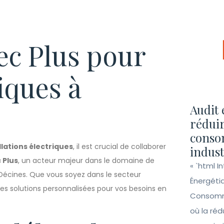
ec Plus pour
iques à
Audit 
réduir
conso
llations électriques
, il est crucial de collaborer
indust
 Plus
, un acteur majeur dans le domaine de
« `html I
 à Décines. Que vous soyez dans le secteur
Énergéti
se des solutions personnalisées pour vos besoins en
Consomma
où la ré