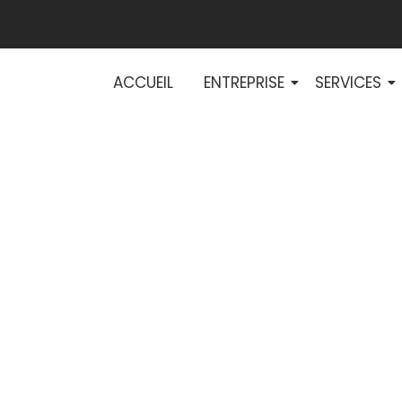
ACCUEIL
ENTREPRISE
SERVICES
s Idélec Plus po
lectriques à Déci