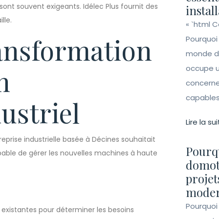
l sont souvent exigeants. Idélec Plus fournit des
instal
lle.
« `html 
ransformation
Pourquoi
monde de 
occupe un
n
concerne 
capables 
ustriel
Lire la sui
eprise industrielle basée à Décines souhaitait
Pourqu
pable de gérer les nouvelles machines à haute
domot
projet
moder
Pourquoi
ns existantes pour déterminer les besoins