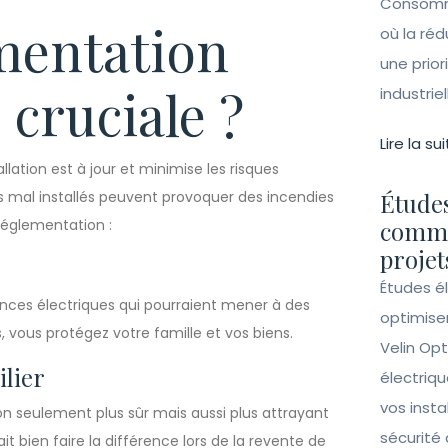
Consomma
mentation
où la ré
une prior
 cruciale ?
industrie
Lire la sui
llation est à jour et minimise les risques
ts mal installés peuvent provoquer des incendies
Études
 réglementation :
comme
projet
Études é
ances électriques qui pourraient mener à des
optimise
, vous protégez votre famille et vos biens.
Velin Opt
ilier
électriqu
vos insta
n seulement plus sûr mais aussi plus attrayant
sécurité 
t bien faire la différence lors de la revente de