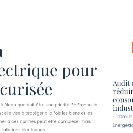
a
ectrique pour
curisée
Audit 
réduir
conso
électrique doit être une priorité. En France, la
indust
elle vise à protéger à la fois les biens et les
« `html I
er à ces normes peut être complexe, mais
Énergéti
stallations électriques.