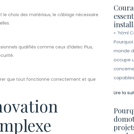
Couran
essent
lut le choix des matériaux, le câblage nécessaire
instal
lles.
« `html 
Pourquoi
essionnels qualifiés comme ceux d’Idelec Plus,
monde de 
curité.
occupe un
concerne 
capables 
assurer que tout fonctionne correctement et que
Lire la sui
novation
Pourqu
domot
omplexe
projet