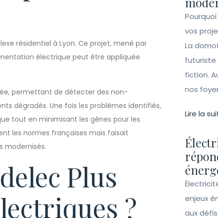
moder
Pourquoi
vos proj
xe résidentiel à Lyon. Ce projet, mené par
La domot
ementation électrique peut être appliquée
futuriste
fiction. A
nos foye
illée, permettant de détecter des non-
ts dégradés. Une fois les problèmes identifiés,
Lire la sui
que tout en minimisant les gênes pour les
ent les normes françaises mais faisait
Électr
s modernisés.
répon
delec Plus
énergé
Électrici
lectriques ?
enjeux é
aux défi