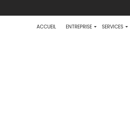
ACCUEIL
ENTREPRISE
SERVICES
 de la réglemen
 pour une rénova
sécurisée