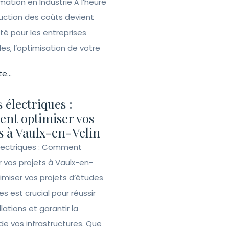
tion en Industrie À l’heure
duction des coûts devient
ité pour les entreprises
lles, l’optimisation de votre
te...
 électriques :
nt optimiser vos
s à Vaulx-en-Velin
lectriques : Comment
r vos projets à Vaulx-en-
imiser vos projets d’études
es est crucial pour réussir
llations et garantir la
de vos infrastructures. Que