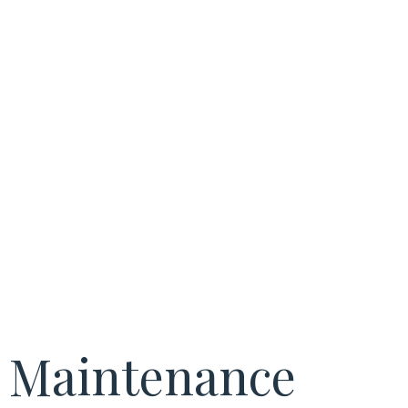
arrêts de
production
coûteux
Maintenance