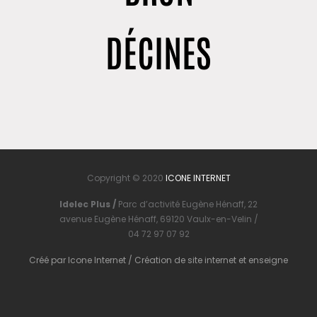
DÉCINES
Copyright © 2020
ICONE INTERNET
Idelec Plus /
Parc d’activité Eugène Hénaff, 22
avenue Eugène Hénaff, 69120 Vaulx-en-Velin /
04 72 97 07 92
Créé par
Icone Internet
/
Création de site internet
et
enseigne