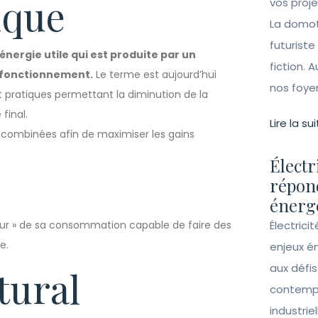
ique
vos proj
La domot
futuriste
’énergie utile qui est produite par un
fiction. A
n fonctionnement.
Le terme est aujourd’hui
nos foye
t pratiques permettant la diminution de la
final.
Lire la sui
 combinées afin de maximiser les gains
Électr
répon
énergé
ur » de sa consommation capable de faire des
Électrici
e.
enjeux é
aux défi
tural
contempo
industrie