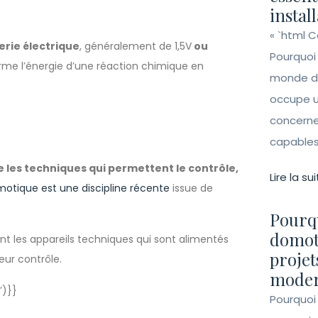
instal
« `html 
erie électrique
, généralement de 1,5V
ou
Pourquoi
rme l’énergie d’une réaction chimique en
monde de 
occupe un
concerne 
capables 
 les techniques qui permettent le contrôle,
Lire la sui
motique est une discipline récente
issue de
Pourqu
domot
nt les appareils techniques qui sont alimentés
projet
eur contrôle.
moder
’)}}
Pourquoi