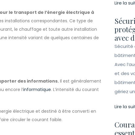
Lire la sui
our le transport de l’énergie électrique à
Sécuri
les installations correspondantes. Ce type de
protég
urant, le chauffage et toute autre installation
avec d
a une intensité variant de quelques centaines de
Sécurité 
bâtiment
Avec l’a
et des vo
nsporter des informations.
Il est généralement
bâtiment
ou encore l’
informatique
. L’intensité du courant
gériez un 
Lire la sui
énergie électrique et destiné à être converti en
ire circuler le courant faible.
Couran
essent