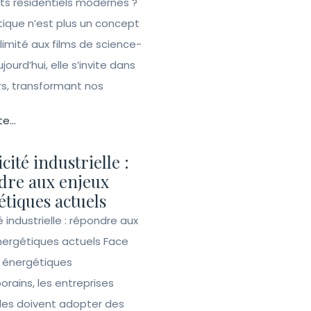
ets résidentiels modernes ?
ique n’est plus un concept
 limité aux films de science-
ujourd’hui, elle s’invite dans
rs, transformant nos
te...
icité industrielle :
dre aux enjeux
tiques actuels
té industrielle : répondre aux
nergétiques actuels Face
s énergétiques
rains, les entreprises
lles doivent adopter des