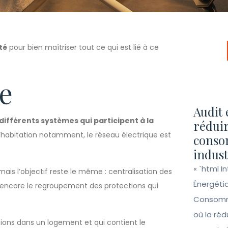
té
pour bien maîtriser tout ce qui est lié à ce
e
Audit 
 différents systèmes qui participent à la
réduir
d’habitation notamment, le réseau électrique est
conso
indust
« `html I
ais l’objectif reste le même : centralisation des
Énergéti
ou encore le regroupement des protections qui
Consomma
où la ré
ctions dans un logement et qui contient le