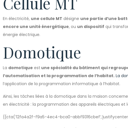
Cellule MT
En électricité,
une cellule MT
désigne
une partie d’une batt
encore une unité énergétique
, ou
un dispositif
qui transfo
énergie électrique.
Domotique
La
domotique
est
une spécialité du bâtiment qui regroupe
l’automatisation et la programmation de l’habitat.
La do
l’application de la programmation informatique à l’habitat.
Ainsi, les tâches liées à la domotique dans la maison concerne
en électricité : la programmation des appareils électriques et l
{{cta(’12fa4a2f-f9a5-4ec4-bca0-abbf9316cbef’,’justifycenter