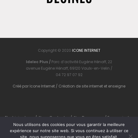
Copyright © 2020
ICONE INTERNET
Idelec Plus /
Parc d’activité Eugène Hénaff, 22
avenue Eugène Hénaff, 69120 Vaulx-en-Velin /
04 72 97 07 92
Créé par
Icone Internet
/
Création de site internet
et
enseigne
Electricien Lyon
/
Nous Contacter
/
Nos Ressources
/
En savoir plus
Nous utilisons des cookies pour vous garantir la meilleure
expérience sur notre site web. Si vous continuez à utiliser ce
site, nous supposerons que vous en êtes satisfait.