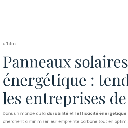
« `html
Panneaux solaires 
énergétique : ten
les entreprises d
Dans un monde où la
durabilité
et l’
efficacité énergétique
cherchent à minimiser leur empreinte carbone tout en optimis