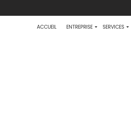
ACCUEIL
ENTREPRISE
SERVICES
olaires et effica
 : tendances pou
rises de demain