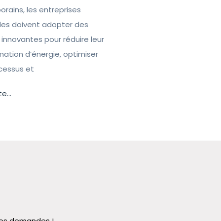
rains, les entreprises
lles doivent adopter des
 innovantes pour réduire leur
tion d’énergie, optimiser
ocessus et
te...
 vos demandes !