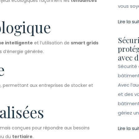
enjeux écologiques façonnent les
tendances
vous soy
ologique
Lire la sui
Sécuri
e intelligente
et l’utilisation de
smart grids
protég
s d’énergie générée.
avec d
e
Sécurité 
bâtiment
Avec l’a
ue, permettant aux entreprises de stocker et
et des vo
bâtiment
alisées
gériez un 
sormais conçues pour répondre aux besoins
Lire la sui
ou du
tertiaire
.