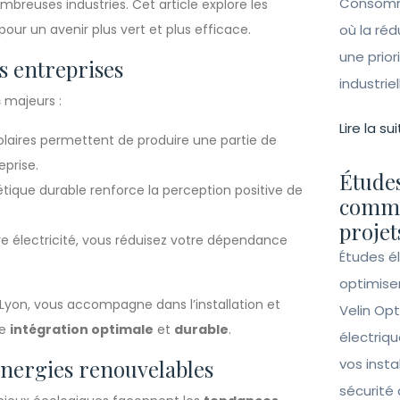
Consomma
breuses industries. Cet article explore les
our un avenir plus vert et plus efficace.
où la ré
une prior
s entreprises
industrie
s
majeurs :
Lire la sui
olaires permettent de produire une partie de
eprise.
Études
tique durable renforce la perception positive de
comme
projet
re électricité, vous réduisez votre dépendance
Études é
optimise
Lyon, vous accompagne dans l’installation et
Velin Opt
ne
intégration optimale
et
durable
.
électriqu
énergies renouvelables
vos insta
sécurité 