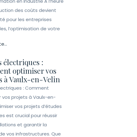
tion en Industrie À l’heure
duction des coûts devient
ité pour les entreprises
lles, l’optimisation de votre
te...
 électriques :
nt optimiser vos
s à Vaulx-en-Velin
lectriques : Comment
r vos projets à Vaulx-en-
imiser vos projets d’études
es est crucial pour réussir
llations et garantir la
de vos infrastructures. Que