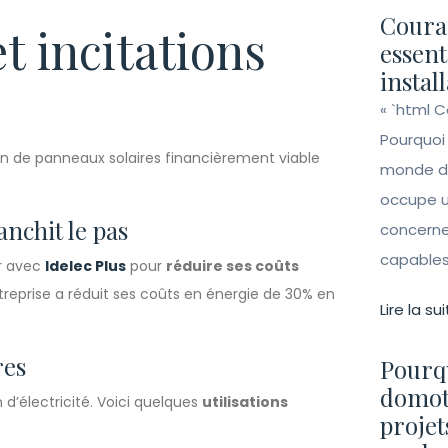
Couran
t incitations
essent
instal
« `html 
Pourquoi
ion de panneaux solaires financièrement viable
monde de 
occupe un
nchit le pas
concerne 
capables 
er avec
Idelec Plus
pour
réduire ses coûts
entreprise a réduit ses coûts en énergie de 30% en
Lire la sui
res
Pourqu
domot
 d’électricité. Voici quelques
utilisations
projet