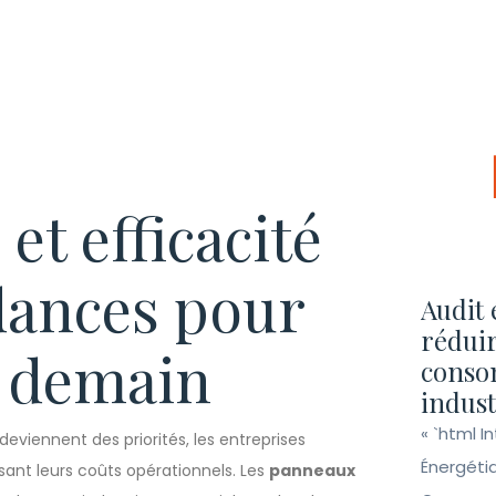
et efficacité
dances pour
Audit 
réduir
e demain
conso
indust
« `html I
deviennent des priorités, les entreprises
Énergéti
ant leurs coûts opérationnels. Les
panneaux