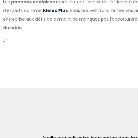
Les
panneaux solaires
représentent l’avenir de l’efficacité é
d’experts comme
Idelec Plus
, vous pouvez transformer vos p
entreprise aux défis de demain. Ne manquez pas l’opportunité 
durable
.
« `
Quelle que soit votre localisation dans 