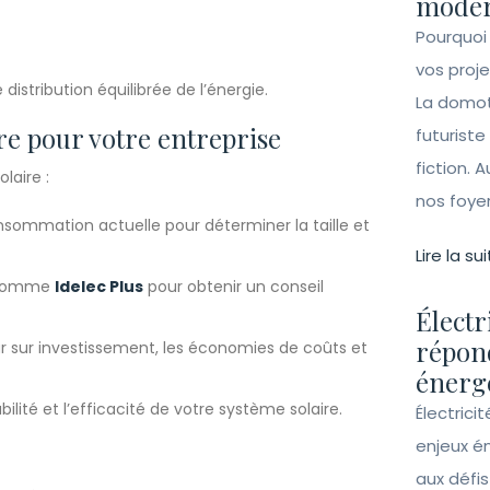
moder
Pourquoi
vos proj
distribution équilibrée de l’énergie.
La domot
re pour votre entreprise
futuriste
fiction. A
laire :
nos foye
nsommation actuelle pour déterminer la taille et
Lire la sui
e comme
Idelec Plus
pour obtenir un conseil
Électr
répon
ur sur investissement, les économies de coûts et
énergé
ilité et l’efficacité de votre système solaire.
Électrici
enjeux é
aux défi