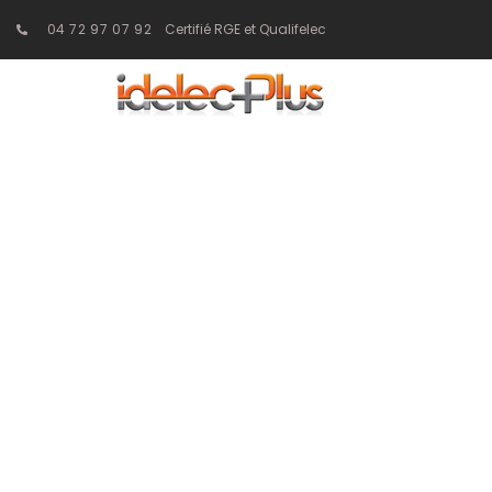
04 72 97 07 92
Certifié RGE et Qualifelec
Panneaux s
énergétique
entrep