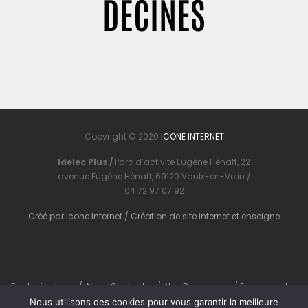
DÉCINES
Copyright © 2020
ICONE INTERNET
Idelec Plus /
Parc d’activité Eugène Hénaff, 22
avenue Eugène Hénaff, 69120 Vaulx-en-Velin /
04 72 97 07 92
Créé par
Icone Internet
/
Création de site internet
et
enseigne
Electricien Lyon
/
Nous Contacter
/
Nos Ressources
/
En savoir plus
Nous utilisons des cookies pour vous garantir la meilleure