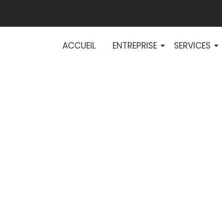
ACCUEIL
ENTREPRISE
SERVICES
formation : pour
régulière est cr