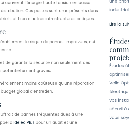
une prior
qui convertit l’énergie haute tension en basse
industrie
de distribution. Ces postes sont omniprésents dans
riels, et bien d’autres infrastructures critiques.
Lire la sui
re
Études
érablement le risque de pannes imprévues, qui
comme
prise.
projet
t de garantir la sécurité non seulement des
Études é
s potentiellement graves.
optimise
Velin Opt
énéralement moins coûteuse qu’une réparation
 budget global d’entretien.
électriqu
vos insta
s
sécurité 
souffrait de pannes fréquentes dues à une
vous soy
appel à
Idelec Plus
pour un audit et une