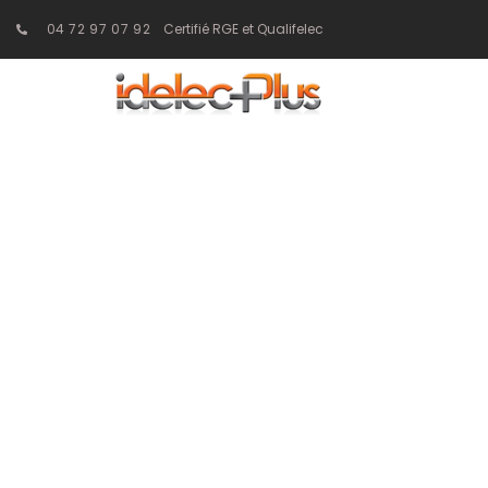
04 72 97 07 92
Certifié RGE et Qualifelec
Poste de trans
maintenance 