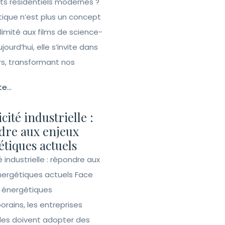
ets résidentiels modernes ?
ique n’est plus un concept
 limité aux films de science-
ujourd’hui, elle s’invite dans
rs, transformant nos
te...
icité industrielle :
dre aux enjeux
tiques actuels
té industrielle : répondre aux
nergétiques actuels Face
s énergétiques
rains, les entreprises
lles doivent adopter des