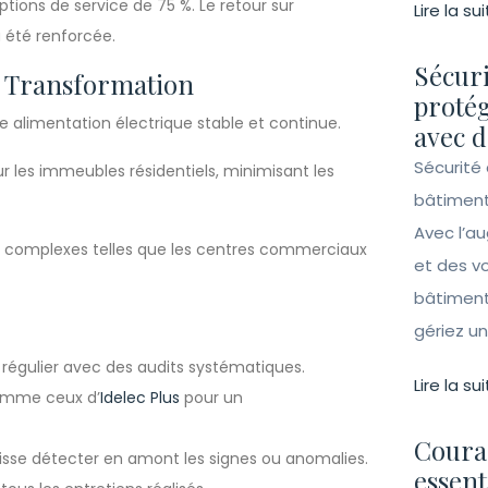
ptions de service de 75 %. Le retour sur
Lire la sui
a été renforcée.
Sécuri
de Transformation
protég
e alimentation électrique stable et continue.
avec d
Sécurité 
r les immeubles résidentiels, minimisant les
bâtiment
Avec l’a
es complexes telles que les centres commerciaux
et des vo
bâtiment
gériez un 
régulier avec des audits systématiques.
Lire la sui
comme ceux d’
Idelec Plus
pour un
Couran
uisse détecter en amont les signes ou anomalies.
essent