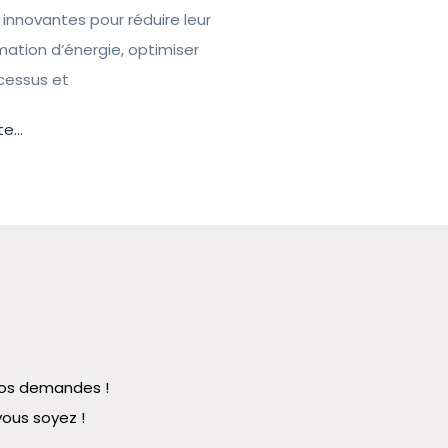
 innovantes pour réduire leur
tion d’énergie, optimiser
ocessus et
te...
 vos demandes !
vous soyez !