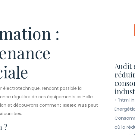
mation :
tenance
iale
Audit 
réduir
conso
r électrotechnique, rendant possible la
indust
tenance régulière de ces équipements est-elle
« `html I
estion et découvrons comment
Idelec Plus
peut
Énergéti
sécurisées.
Consomma
n ?
où la ré