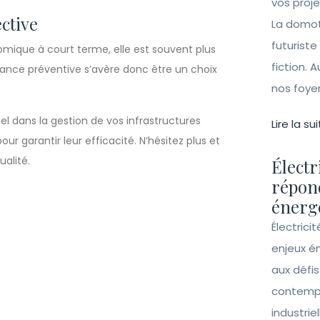
vos proj
ctive
La domot
futuriste
mique à court terme, elle est souvent plus
fiction. A
ance préventive s’avère donc être un choix
nos foye
el dans la gestion de vos infrastructures
Lire la sui
r garantir leur efficacité. N’hésitez plus et
alité.
Électr
répon
énergé
Électrici
enjeux é
aux défi
contempo
industrie