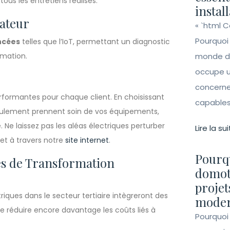
ous les entretiens réalisés.
instal
sateur
« `html 
Pourquoi
ncées
telles que l’IoT, permettant un diagnostic
rmation.
monde de 
occupe un
concerne 
performantes pour chaque client. En choisissant
capables 
eulement prennent soin de vos équipements,
 laissez pas les aléas électriques perturber
Lire la sui
et à travers notre
site internet
.
Pourqu
es de Transformation
domot
projet
riques dans le secteur tertiaire intègreront des
moder
de réduire encore davantage les coûts liés à
Pourquoi