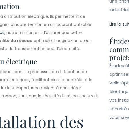
une prior
rmation
industrie
a distribution électrique. Ils permettent de
Lire la sui
lignes à haute tension en un courant utilisable
lus
, notre mission est d’assurer que cette
Études
bilité du réseau
optimale. Imaginez un cœur
comme
ste de transformation pour l’électricité.
projet
u électrique
Études é
iques dans le processus de distribution de
optimise
aux électriques, facilitant ainsi le contrôle et la
Velin Opt
e leur importance revient à considérer
électriqu
maison; sans eux, la sécurité du réseau pourrait
vos insta
sécurité 
allation des
vous soy