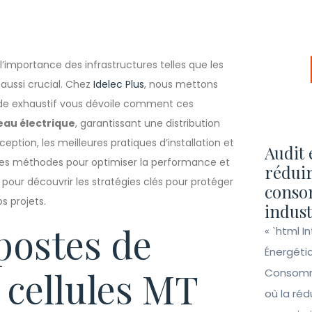
mportance des infrastructures telles que les
aussi crucial. Chez
Idelec Plus
, nous mettons
uide exhaustif vous dévoile comment ces
eau électrique
, garantissant une distribution
eption, les meilleures pratiques d’installation et
Audit 
re les méthodes pour optimiser la performance et
réduir
 pour découvrir les stratégies clés pour protéger
conso
s projets.
indust
postes de
« `html I
Énergéti
 cellules MT
Consomma
où la ré