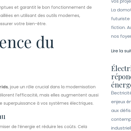
vos proj
mptues et garantit le bon fonctionnement de
La domot
aillées en utilisant des outils modernes,
futuriste
ssurer votre bien-être.
fiction. A
ience du
nos foye
Lire la sui
Électr
répon
énergé
rids
, joue un rôle crucial dans la modernisation
Électrici
orent l’efficacité, mais elles augmentent aussi
enjeux é
une superpuissance à vos systèmes électriques.
aux défi
au
contempo
ser de l’énergie et réduire les coûts. Cela
industrie