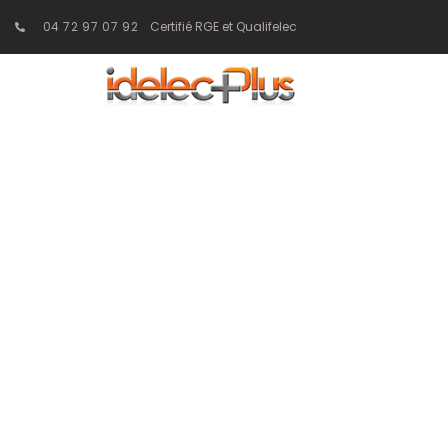
04 72 97 07 92
Certifié RGE et Qualifelec
Poste de trans
sécuriser v