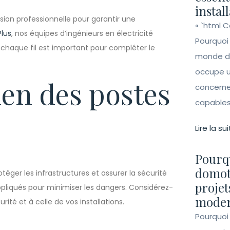
instal
sion professionnelle pour garantir une
« `html 
Plus
, nos équipes d’ingénieurs en électricité
Pourquoi
 chaque fil est important pour compléter le
monde de 
occupe un
ien des postes
concerne 
capables 
Lire la sui
Pourqu
domot
otéger les infrastructures et assurer la sécurité
projet
ppliqués pour minimiser les dangers. Considérez-
moder
ité et à celle de vos installations.
Pourquoi