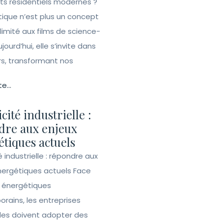
ets résidentiels modernes ?
ique n’est plus un concept
 limité aux films de science-
ujourd’hui, elle s’invite dans
rs, transformant nos
te...
icité industrielle :
dre aux enjeux
tiques actuels
té industrielle : répondre aux
nergétiques actuels Face
s énergétiques
rains, les entreprises
lles doivent adopter des