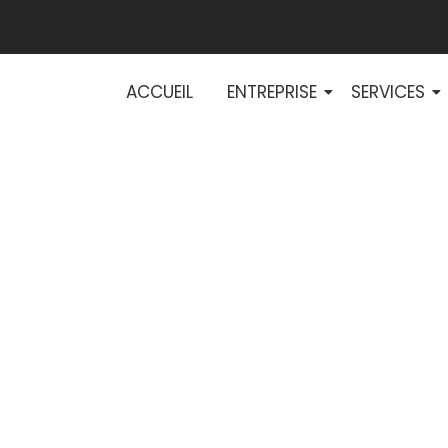
ACCUEIL
ENTREPRISE
SERVICES
formation et cell
otre réseau élect