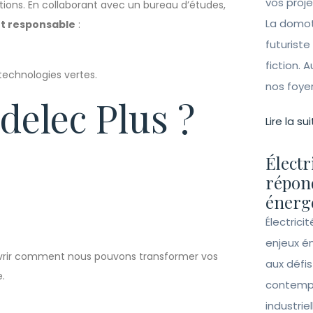
vos proj
ions. En collaborant avec un bureau d’études,
La domot
et responsable
:
futuriste
fiction. A
technologies vertes.
nos foye
delec Plus ?
Lire la sui
Électr
répon
énergé
Électrici
enjeux é
rir comment nous pouvons transformer vos
aux défi
e.
contempo
industrie