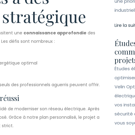
une prior
 stratégique
industrie
Lire la sui
ssitent une
connaissance approfondie
des
 Les défis sont nombreux :
Études
comme
projet
ergétique optimal
Études é
optimise
uls des professionnels aguerris peuvent offrir.
Velin Opt
électriqu
 réussi
vos insta
écidé de moderniser son réseau électrique. Après
sécurité 
é. Grâce à notre plan personnalisé, le projet a
vous soy
strict.