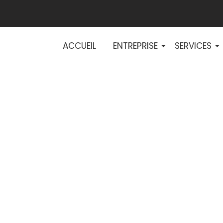
ACCUEIL
ENTREPRISE
SERVICES
r vos projets H
études spécialis