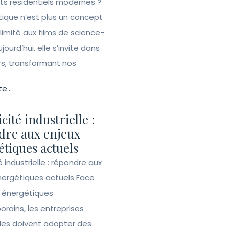
ets résidentiels modernes ?
ique n’est plus un concept
 limité aux films de science-
ujourd’hui, elle s’invite dans
rs, transformant nos
te...
icité industrielle :
dre aux enjeux
tiques actuels
té industrielle : répondre aux
nergétiques actuels Face
s énergétiques
rains, les entreprises
lles doivent adopter des