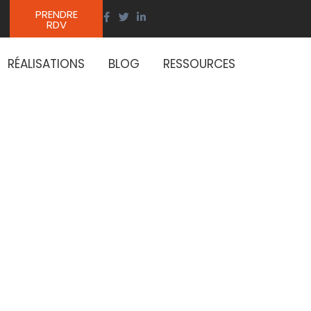
PRENDRE
RDV
RÉALISATIONS
BLOG
RESSOURCES
T/BT à un
é ?