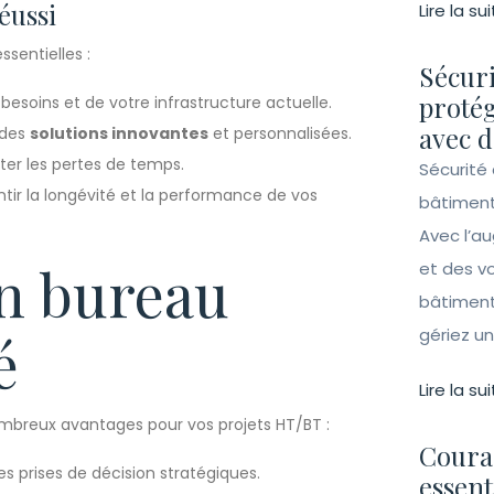
éussi
Lire la sui
ssentielles :
Sécuri
protég
esoins et de votre infrastructure actuelle.
avec d
 des
solutions innovantes
et personnalisées.
ter les pertes de temps.
Sécurité 
ntir la longévité et la performance de vos
bâtiment
Avec l’a
un bureau
et des vo
bâtiment
gériez un 
é
Lire la sui
mbreux avantages pour vos projets HT/BT :
Couran
prises de décision stratégiques.
essent