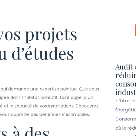
vos projets
u d’études
Audit 
réduir
conso
que qui demande une expertise pointue. Que vous
indust
ée dans l’habitat collectif, faire appel à un
« `html I
té et la sécurité de vos installations. Découvrez
Énergéti
vous apporter des bénéfices inestimables.
Consomma
s à des
où la ré