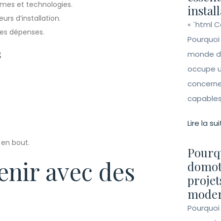
mes et technologies.
instal
urs d’installation.
« `html 
des dépenses.
Pourquoi
s
monde de 
occupe un
concerne 
capables 
Lire la sui
 en bout.
Pourqu
venir avec des
domot
projet
moder
Pourquoi