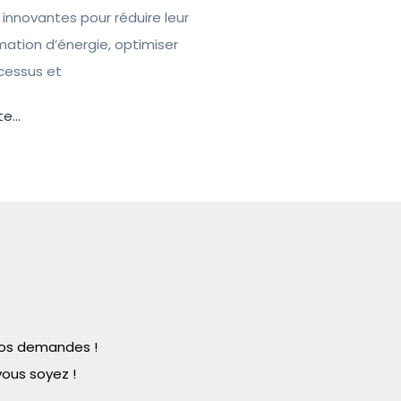
 innovantes pour réduire leur
tion d’énergie, optimiser
ocessus et
te...
 vos demandes !
vous soyez !