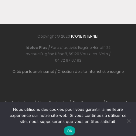
Copyright © 2020
ICONE INTERNET
Idelec Plus /
Parc d’activité Eugène Hénaff, 22
avenue Eugène Hénaff, 69120 Vaulx-en-Velin /
04 72 97 07 92
Créé par
Icone Internet
/
Création de site internet
et
enseigne
Electricien Lyon
/
Nous Contacter
/
Nos Ressources
/
En savoir plus
Nous utilisons des cookies pour vous garantir la meilleure
expérience sur notre site web. Si vous continuez à utiliser ce
site, nous supposerons que vous en êtes satisfait.
OK