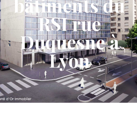
bâtiments du
RSI rue
Duquesne à
Lyon