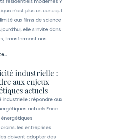
ets résidentiels modernes ?
ique n’est plus un concept
 limité aux films de science-
ujourd’hui, elle s’invite dans
rs, transformant nos
te...
icité industrielle :
dre aux enjeux
tiques actuels
té industrielle : répondre aux
nergétiques actuels Face
s énergétiques
rains, les entreprises
lles doivent adopter des