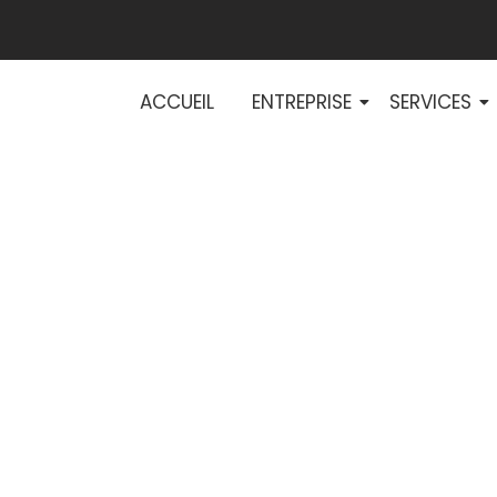
ACCUEIL
ENTREPRISE
SERVICES
u réseau électriq
tées pour votre 