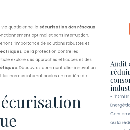
vie quotidienne, la
sécurisation des réseaux
onctionnement optimal et sans interruption.
enons l’importance de solutions robustes et
lectriques
. De la protection contre les
article explore des approches efficaces et des
Audit 
gétiques
. Découvrez comment allier innovation
réduir
nt les normes internationales en matière de
conso
indust
sécurisation
« `html I
Énergéti
que
Consomma
où la ré