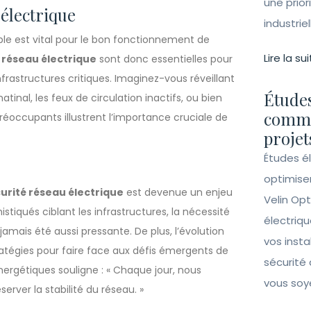
une prior
 électrique
industrie
ble est vital pour le bon fonctionnement de
Lire la sui
 réseau électrique
sont donc essentielles pour
infrastructures critiques. Imaginez-vous réveillant
Études
inal, les feux de circulation inactifs, ou bien
comme
préoccupants illustrent l’importance cruciale de
projet
Études é
optimise
urité réseau électrique
est devenue un enjeu
Velin Opt
stiqués ciblant les infrastructures, la nécessité
électriqu
jamais été aussi pressante. De plus, l’évolution
vos insta
tratégies pour faire face aux défis émergents de
sécurité 
ergétiques souligne : « Chaque jour, nous
vous soy
rver la stabilité du réseau. »