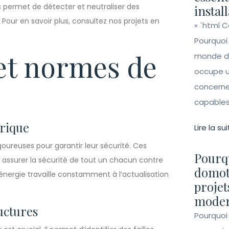
s permet de détecter et neutraliser des
instal
our en savoir plus, consultez nos projets en
« `html 
Pourquoi
et normes de
monde de 
occupe un
concerne 
capables 
trique
Lire la sui
oureuses pour garantir leur sécurité. Ces
Pourqu
assurer la sécurité de tout un chacun contre
domot
n énergie travaille constamment à l’actualisation
projet
moder
uctures
Pourquoi