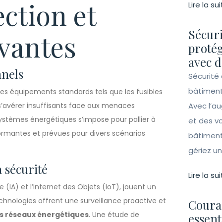
ction et
Lire la sui
Sécuri
vantes
protég
avec d
nnels
Sécurité 
bâtiment
des équipements standards tels que les fusibles
t s’avérer insuffisants face aux menaces
Avec l’a
ystèmes énergétiques s’impose pour pallier à
et des vo
rformantes et prévues pour divers scénarios
bâtiment
gériez un 
 sécurité
Lire la sui
e (IA) et l’Internet des Objets (IoT), jouent un
echnologies offrent une surveillance proactive et
Couran
es réseaux énergétiques
. Une étude de
essent