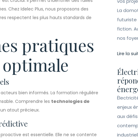
est crucial. Il permet d’identifier des failles
vos proj
ées. Chez Idelec Plus, nous proposons des
La domot
res respectent les plus hauts standards de
futuriste
fiction. A
nes pratiques
nos foye
Lire la sui
 optimale
Électr
répon
els
énergé
acteurs bien informés. La formation régulière
Électrici
ensable. Comprendre les
technologies de
enjeux é
un atout précieux.
aux défi
rédictive
contempo
oactive est essentielle. Elle ne se contente
industrie