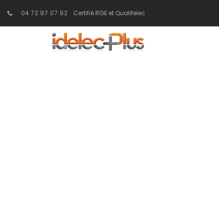
04 72 97 07 92
Certifié RGE et Qualifelec
Sécurisation d
solutions adap