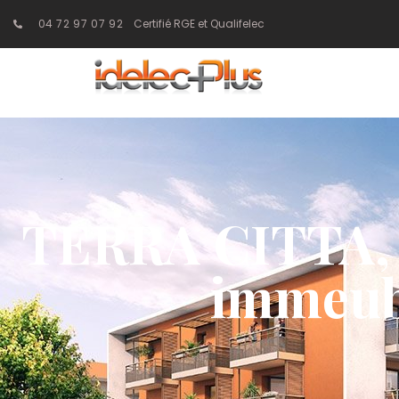
04 72 97 07 92
Certifié RGE et Qualifelec
TERRA CITTA, 
immeubl