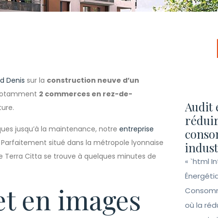
d Denis
sur la
construction neuve d’un
notamment
2 commerces en rez-de-
Audit 
ture.
réduir
iques jusqu’à la maintenance, notre
entreprise
conso
Parfaitement situé dans la métropole lyonnaise
indust
e Terra Citta se trouve à quelques minutes de
« `html I
Énergéti
et en images
Consomma
où la ré