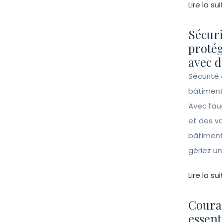
Lire la sui
Sécuri
protég
avec d
Sécurité 
bâtiment
Avec l’a
et des vo
bâtiment
gériez un 
Lire la sui
Couran
essent