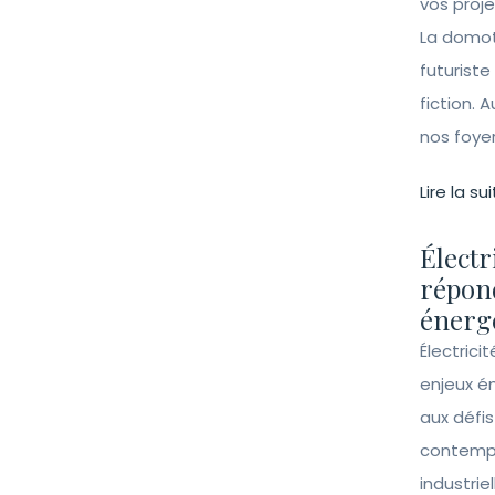
vos proj
La domot
futuriste
fiction. A
nos foye
Lire la sui
Électr
répon
énergé
Électrici
enjeux é
aux défi
contempo
industrie