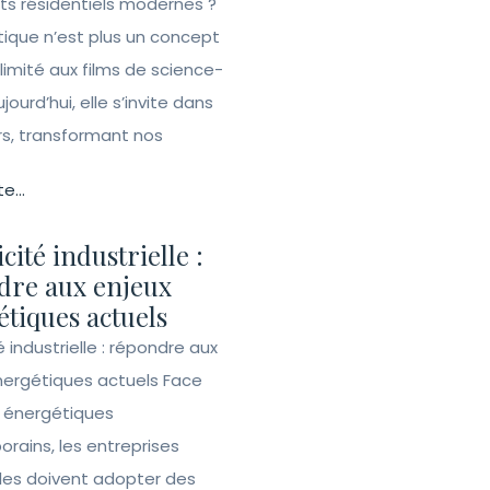
ets résidentiels modernes ?
ique n’est plus un concept
 limité aux films de science-
ujourd’hui, elle s’invite dans
rs, transformant nos
te...
icité industrielle :
dre aux enjeux
tiques actuels
té industrielle : répondre aux
nergétiques actuels Face
s énergétiques
rains, les entreprises
lles doivent adopter des