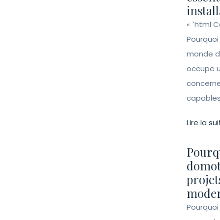
instal
« `html 
Pourquoi
monde de 
occupe un
concerne 
capables 
Lire la sui
Pourqu
domot
projet
moder
Pourquoi