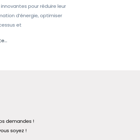
 innovantes pour réduire leur
tion d’énergie, optimiser
ocessus et
te...
 vos demandes !
vous soyez !