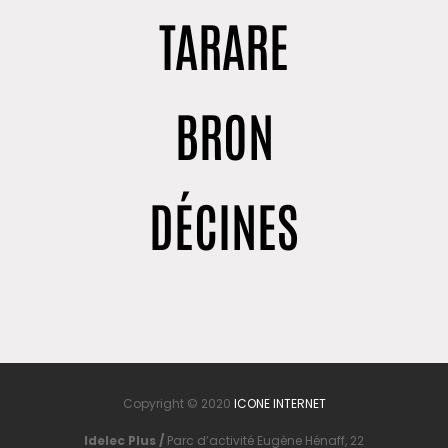
TARARE
BRON
DÉCINES
Copyright © 2020
ICONE INTERNET
Idelec Plus /
Parc d’activité Eugène Hénaff, 22