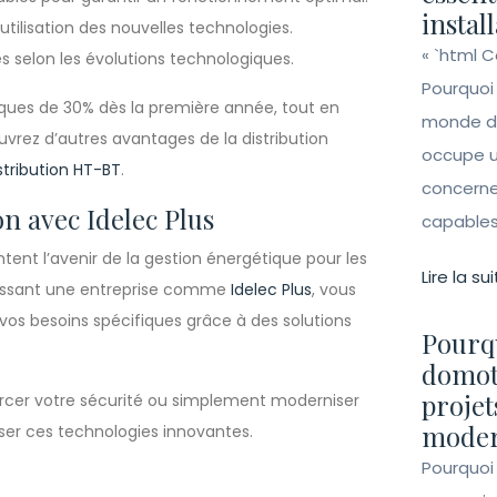
instal
utilisation des nouvelles technologies.
« `html 
 selon les évolutions technologiques.
Pourquoi
ques de 30% dès la première année, tout en
monde de 
vrez d’autres avantages de la distribution
occupe un
tribution HT-BT
.
concerne 
on avec Idelec Plus
capables 
tent l’avenir de la gestion énergétique pour les
Lire la sui
oisissant une entreprise comme
Idelec Plus
, vous
os besoins spécifiques grâce à des solutions
Pourqu
domot
projet
forcer votre sécurité ou simplement moderniser
moder
sser ces technologies innovantes.
Pourquoi