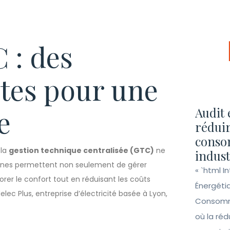
 : des
tes pour une
e
Audit 
réduir
conso
 la
gestion technique centralisée (GTC)
ne
indust
ernes permettent non seulement de gérer
« `html I
rer le confort tout en réduisant les coûts
Énergéti
ec Plus, entreprise d’électricité basée à Lyon,
Consomma
où la ré