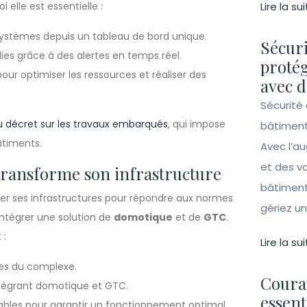
elle est essentielle :
Lire la sui
ystèmes depuis un tableau de bord unique.
Sécuri
ies grâce à des alertes en temps réel.
protég
r optimiser les ressources et réaliser des
avec d
Sécurité 
u décret sur les travaux embarqués
, qui impose
bâtiment
âtiments.
Avec l’a
et des vo
 transforme son infrastructure
bâtiment
er ses infrastructures pour répondre aux normes
gériez un 
intégrer une solution de
domotique
et de
GTC
.
 :
Lire la sui
ues du complexe.
Couran
tégrant domotique et GTC.
essent
bles pour garantir un fonctionnement optimal.