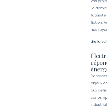
vos proj
La domot
futuriste
fiction. A
nos foye
Lire la sui
Électr
répon
énergé
Électrici
enjeux é
aux défi
contempo
industrie