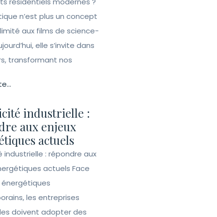
ets résidentiels modernes ?
ique n’est plus un concept
 limité aux films de science-
ujourd’hui, elle s’invite dans
rs, transformant nos
te...
icité industrielle :
dre aux enjeux
tiques actuels
té industrielle : répondre aux
nergétiques actuels Face
s énergétiques
rains, les entreprises
lles doivent adopter des