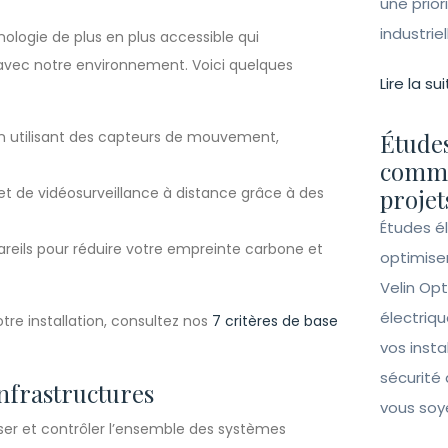
une prior
industrie
logie de plus en plus accessible qui
avec notre environnement. Voici quelques
Lire la sui
 utilisant des capteurs de mouvement,
Études
comme
t de vidéosurveillance à distance grâce à des
projet
Études é
pareils pour réduire votre empreinte carbone et
optimise
Velin Opt
électriqu
re installation, consultez nos
7 critères de base
vos insta
sécurité 
infrastructures
vous soy
er et contrôler l’ensemble des systèmes