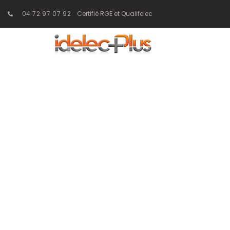
04 72 97 07 92
Certifié RGE et Qualifelec
Domotique e
innovantes pour