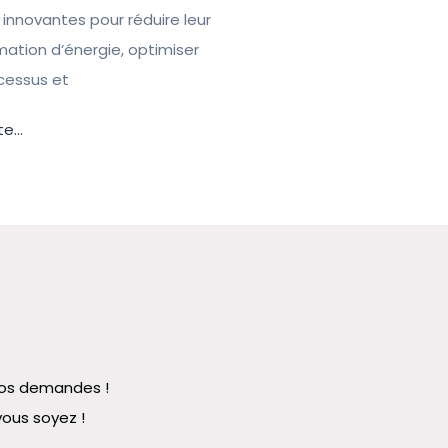
 innovantes pour réduire leur
tion d’énergie, optimiser
ocessus et
te...
 vos demandes !
vous soyez !