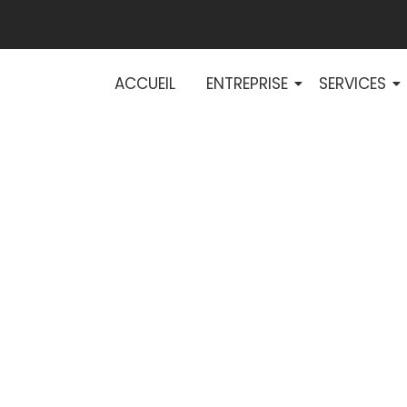
ACCUEIL
ENTREPRISE
SERVICES
t GTC : des solu
 une gestion cen