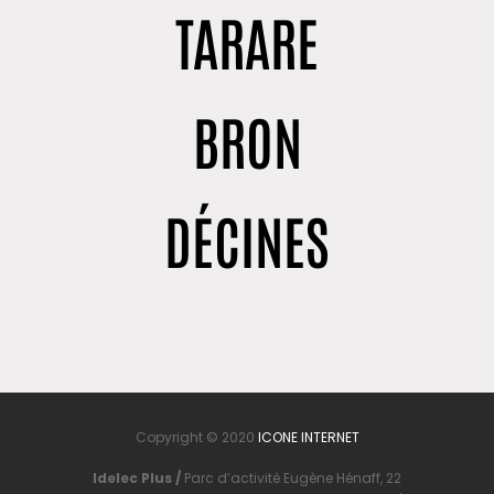
TARARE
BRON
DÉCINES
Copyright © 2020
ICONE INTERNET
Idelec Plus /
Parc d’activité Eugène Hénaff, 22