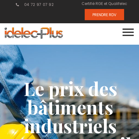
Certifié RGE et Qualifelec
04 72 97 07 92
PRENDRE RDV
Le prix des
bâtiments
industriels