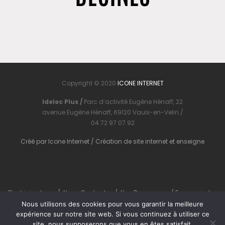
Copyright © 2020
ICONE INTERNET
Idelec Plus /
Parc d’activité Eugène Hénaff, 22
avenue Eugène Hénaff, 69120 Vaulx-en-Velin /
04 72 97 07 92
Créé par
Icone Internet
/
Création de site internet
et
enseigne
Electricien Lyon
/
Nous Contacter
/
Nos Ressources
/
En savoir plus
Nous utilisons des cookies pour vous garantir la meilleure
expérience sur notre site web. Si vous continuez à utiliser ce
site, nous supposerons que vous en êtes satisfait.