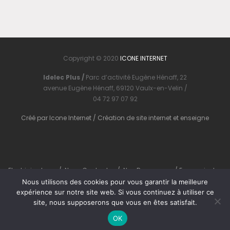
Copyright © 2020
ICONE INTERNET
Idelec Plus /
Parc d’activité Eugène Hénaff, 22
avenue Eugène Hénaff, 69120 Vaulx-en-Velin /
04 72 97 07 92
Créé par
Icone Internet
/
Création de site internet
et
enseigne
Electricien Lyon
/
Nous Contacter
/
Nos Ressources
/
En savoir plus
Nous utilisons des cookies pour vous garantir la meilleure
expérience sur notre site web. Si vous continuez à utiliser ce
site, nous supposerons que vous en êtes satisfait.
OK